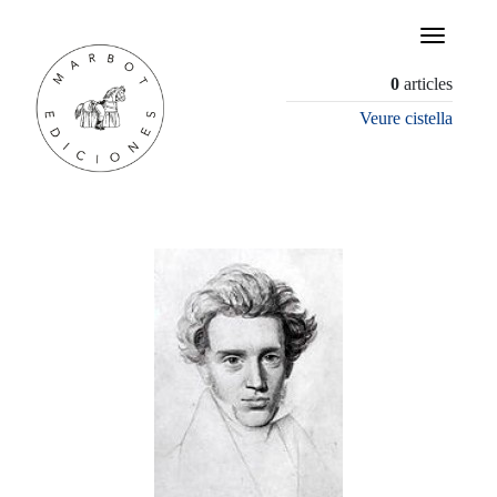
×
0
articles
Veure cistella