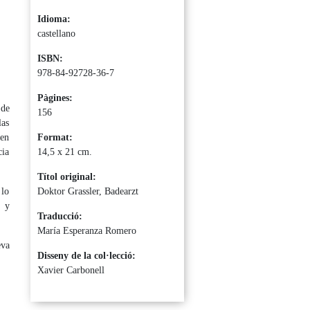
Idioma:
castellano
ISBN:
978-84-92728-36-7
Pàgines:
 de
156
las
 en
Format:
cia
14,5 x 21 cm.
Títol original:
 lo
Doktor Grassler, Badearzt
o y
Traducció:
María Esperanza Romero
eva
Disseny de la col·lecció:
Xavier Carbonell