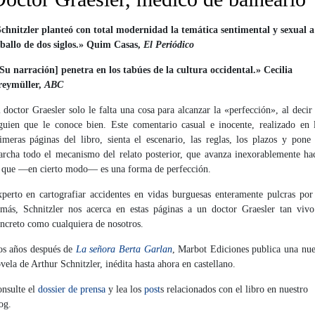
chnitzler planteó con total modernidad la temática sentimental y sexual a
ballo de dos siglos.» Quim Casas,
El Periódico
Su narración] penetra en los tabúes de la cultura occidental.» Cecilia
reymüller,
ABC
 doctor Graesler solo le falta una cosa para alcanzar la «perfección», al decir
guien que le conoce bien. Este comentario casual e inocente, realizado en 
imeras páginas del libro, sienta el escenario, las reglas, los plazos y pone
rcha todo el mecanismo del relato posterior, que avanza inexorablemente ha
 que —en cierto modo— es una forma de perfección.
perto en cartografiar accidentes en vidas burguesas enteramente pulcras por
más, Schnitzler nos acerca en estas páginas a un doctor Graesler tan viv
ncreto como cualquiera de nosotros.
s años después de
La señora Berta Garlan
, Marbot Ediciones publica una nu
vela de Arthur Schnitzler, inédita hasta ahora en castellano.
nsulte el
dossier de prensa
y lea los
post
s relacionados con el libro en nuestro
og.