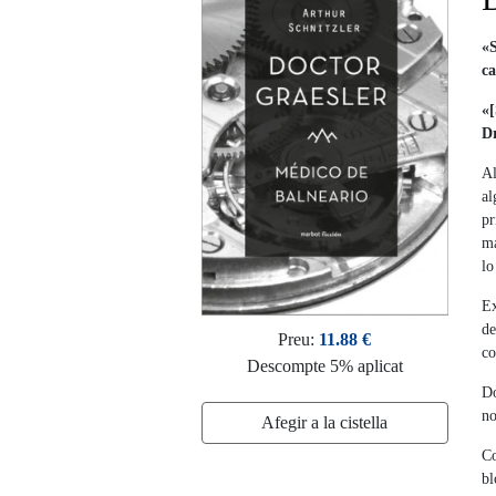
«S
ca
«[
D
Al
al
pr
ma
lo
Ex
de
Preu:
11.88 €
co
Descompte 5% aplicat
Do
no
Afegir a la cistella
Co
bl