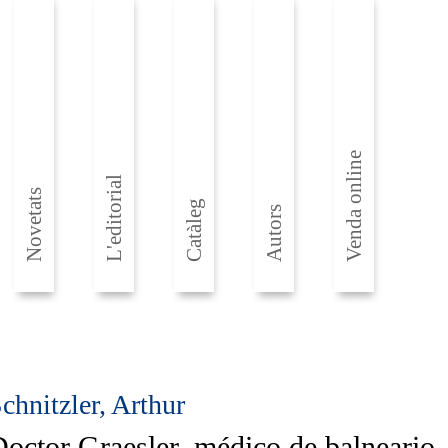
Venda online
L'editorial
Novetats
Catàleg
Autors
chnitzler, Arthur
octor Graesler, médico de balneario