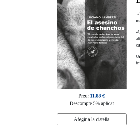
«
me
«U
al
cu
Un
in
Preu:
11.88 €
Descompte 5% aplicat
Afegir a la cistella