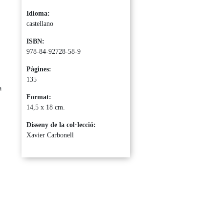
Idioma:
castellano
ISBN:
978-84-92728-58-9
Pàgines:
135
a
Format:
14,5 x 18 cm.
Disseny de la col·lecció:
Xavier Carbonell