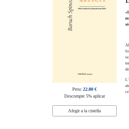
«L
me
só
Al
fo
oc
te
de
L'
at
Preu:
22.80 €
cr
Descompte 5% aplicat
Afegir a la cistella