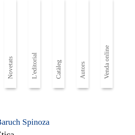
Venda online
L'editorial
Novetats
Catàleg
Autors
aruch Spinoza
tica