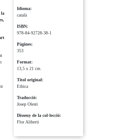
Idioma:
 la
català
es,
ISBN:
978-84-92728-38-1
art
Pàgines:
353
nt
n
Format:
13,5 x 21 cm.
Títol original:
nt
Ethica
Traducció:
Josep Olesti
Disseny de la col·lecció:
Flor Aliberti