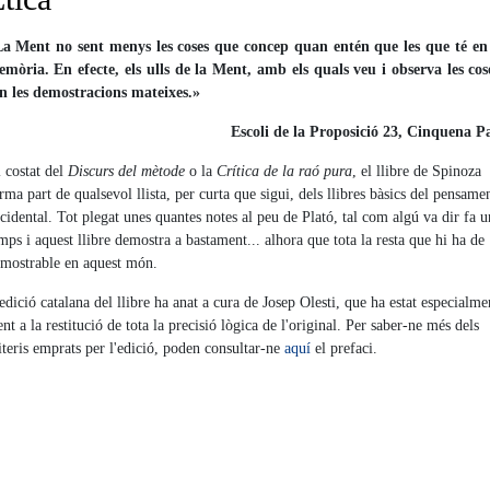
a Ment no sent menys les coses que concep quan entén que les que té en
mòria. En efecte, els ulls de la Ment, amb els quals veu i observa les cos
n les demostracions mateixes.»
Escoli de la Proposició 23, Cinquena P
 costat del
Discurs del mètode
o la
Crítica de la raó pura
, el llibre de Spinoza
rma part de qualsevol llista, per curta que sigui, dels llibres bàsics del pensame
cidental. Tot plegat unes quantes notes al peu de Plató, tal com algú va dir fa u
mps i aquest llibre demostra a bastament... alhora que tota la resta que hi ha de
mostrable en aquest món.
edició catalana del llibre ha anat a cura de Josep Olesti, que ha estat especialme
ent a la restitució de tota la precisió lògica de l'original. Per saber-ne més dels
iteris emprats per l'edició, poden consultar-ne
aquí
el prefaci.