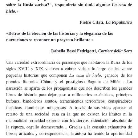
sobre la Rusia zarista?", respondería sin duda alguna:
La casa de
hielo
.»
Pietro Citati,
La Repubblica
«Detrás de la elección de las historias y la elegancia de las
narraciones se reconoce un proyecto brillante.»
Isabella Bossi Fedrigotti,
Corriere della Sera
Una variedad extraordinaria de personajes que habitaron la Rusia de los
siglos XVIII y XIX vuelven a cobrar vida a lo largo de las veinte
pequeñas historias que componen
La casa de hielo
, ganador de los
premios literarios Chiara y el prestigioso Bagutta de Milán . La
narración se aparta de los protagonistas que nos describen los grandes
libros de historia para dejar paso a millonarios excéntricos, príncipes
bufones, bandoleros astutos, terratenientes terroríficos, conspiradores
fanáticos, iluminados milagrosos. A través de sus vidas aparece el
retrato de una sociedad rusa en la que no existen los límites ni la
racionalidad: crueldad extrema con los siervos, ostentación absoluta de
la riqueza, orgullo desmesurado… Gracias a la consulta exhaustiva de
libros, artículos y correspondencia, la autora ha tenido la oportunidad