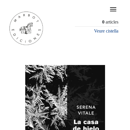
×
0
articles
Veure cistella