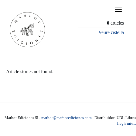
×
0
articles
Veure cistella
Article stories not found.
Marbot Ediciones SL.
marbot@marbotediciones.com
| Distribuïdor: UDL Libros
llegir més...