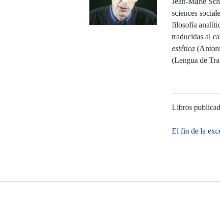
Jean-Marie Scha
sciences sociale
filosofía analít
traducidas al c
estética
(Antoni
(Lengua de Tra
Libros publica
El fin de la e