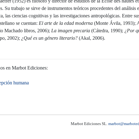
effer (1952) es filósofo y director de estudios de la École des hautes é
s. Su trabajo se sirve de instrumentos teóricos procedentes del análisis e
ica, las ciencias cognitivas y las investigaciones antropológicas. Entre su
astellano se cuentan:
El arte de la edad moderna
(Monte Ávila, 1993);
A
o Machado libros, 2006);
La imagen precaria
(Cátedra, 1990);
¿Por qu
po, 2002);
¿Qué es un género literario?
(Akal, 2006).
dos en Marbot Ediciones:
xcepción humana
Marbot Ediciones SL.
marbot@marboted