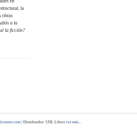
tudes en
structural, la
s obras
diós a la
é la ficción?
iciones.com
| Distribuïdor: UDL Libros
ver más...