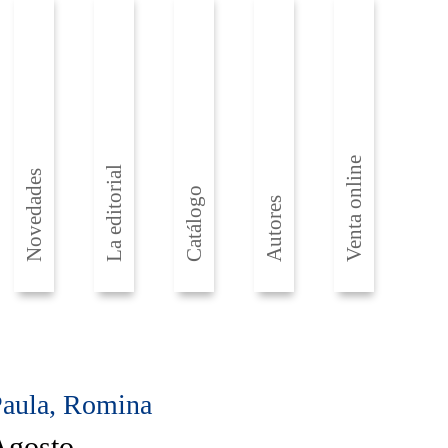
Venta online
La editorial
Novedades
Catálogo
Autores
aula, Romina
Agosto