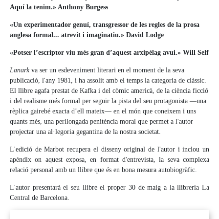
Aquí la tenim.» Anthony Burgess
«Un experimentador genuí, transgressor de les regles de la prosa
anglesa formal... atrevit i imaginatiu.» David Lodge
«Potser l’escriptor viu més gran d’aquest arxipèlag avui.» Will Self
Lanark
va ser un esdeveniment literari en el moment de la seva
publicació, l'any 1981, i ha assolit amb el temps la categoria de clàssic.
El llibre agafa prestat de Kafka i del còmic americà, de la ciència ficció
i del realisme més formal per seguir la pista del seu protagonista —una
rèplica gairebé exacta d’ell mateix— en el món que coneixem i uns
quants més, una perllongada penitència moral que permet a l'autor
projectar una al·legoria gegantina de la nostra societat.
L'edició de Marbot recupera el disseny original de l'autor i inclou un
apèndix on aquest exposa, en format d'entrevista, la seva complexa
relació personal amb un llibre que és en bona mesura autobiogràfic.
L'autor presentarà el seu llibre el proper 30 de maig a la llibreria La
Central de Barcelona.