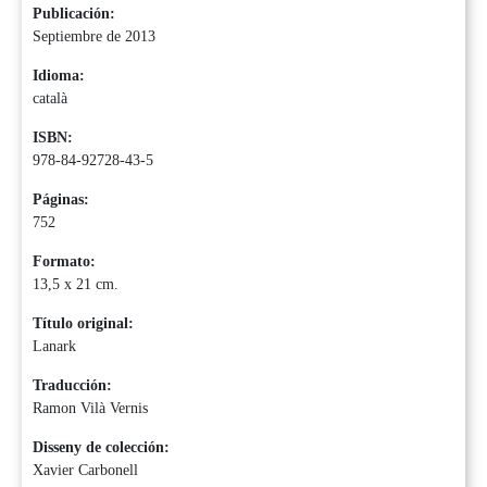
Publicación:
Septiembre de 2013
Idioma:
català
ISBN:
978-84-92728-43-5
Páginas:
752
Formato:
13,5 x 21 cm.
Título original:
Lanark
Traducción:
Ramon Vilà Vernis
Disseny de colección:
Xavier Carbonell