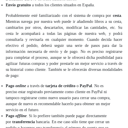
Envío gratuito
a todos los clientes situados en España.
Probablemente esté familiarizado con el sistema de compra por
cesta
.
Mientras navega por nuestra web puede ir añadiendo libros a su cesta,
cambiarlos por otros, descartarlos, modificar las cantidades, etc. Su
cesta le acompañará a todas las páginas de nuestra web, y podrá
consultarla y revisarla en cualquier momento. Cuando decida hacer
efectivo el pedido, deberá seguir una serie de pasos para dar la
información necesaria de envío y de pago. No es preciso registrarse
para completar el proceso, aunque se le ofrecerá dicha posibilidad para
agilizar futuras compras y poder prestarle un mejor servicio a través de
su historial como cliente. También se le ofrecerán diversas modalidades
de pago:
Pago
online
a través de
tarjeta de crédito
o
PayPal
. No es
preciso estar registrado previamente como cliente en PayPal ni
tampoco registrarse como nuevo usuario para cerrar una compra,
aunque de nuevo es recomendable hacerlo para obtener un mejor
servicio en el futuro.
Pago
offline
. Si lo prefiere también puede pagar directamente
por
transferencia
bancaria. En ese caso sólo tiene que cerrar un
pedido y hacernos una transferencia al número de cuenta que se